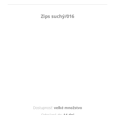
Zips suchý/016
Dostupnosť:
veľké množstvo
Odoslané do:
14 dni