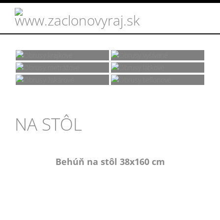
Obrusy
Obrusy
krajkové
vyšívané
Obrusy
metrážové
Obrusy látkové
Obrusy
Obrusy
žakárové
teflonové
NA STÔL
Behúň na stôl 38x160 cm