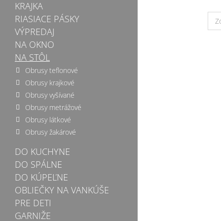
KRAJKA
RIASIACE PÁSKY
Z
VÝPREDAJ
NA OKNO
NA STÔL
Obrusy teflonové
Obrusy krajkové
Obrusy vyšívané
Obrusy metrážové
Obrusy látkové
Obrusy žakárové
DO KUCHYNE
DO SPÁLNE
DO KÚPEĽNE
OBLIEČKY NA VANKÚŠE
PRE DETI
GARNIŽE