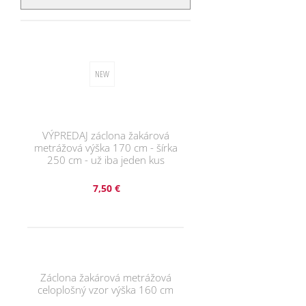
VÝPREDAJ záclona žakárová
metrážová výška 170 cm - šírka
250 cm - už iba jeden kus
7,50 €
Záclona žakárová metrážová
celoplošný vzor výška 160 cm