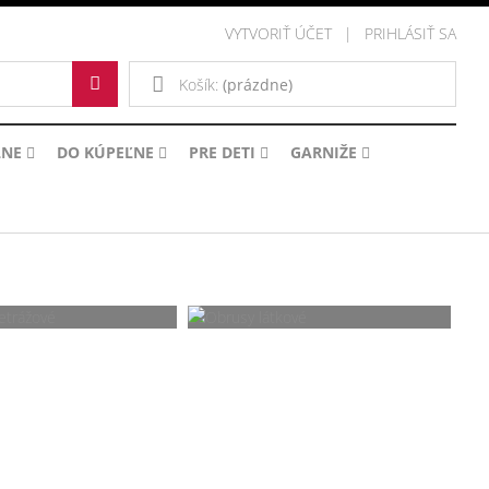
VYTVORIŤ ÚČET
PRIHLÁSIŤ SA
Košík:
(prázdne)
LNE
DO KÚPEĽNE
PRE DETI
GARNIŽE
brusy
Obrusy
trážové
látkové