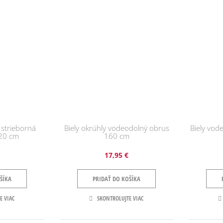
 strieborná
Biely okrúhly vodeodolný obrus
Biely vo
120 cm
160 cm
17,95 €
ŠÍKA
PRIDAŤ DO KOŠÍKA
E VIAC
SKONTROLUJTE VIAC