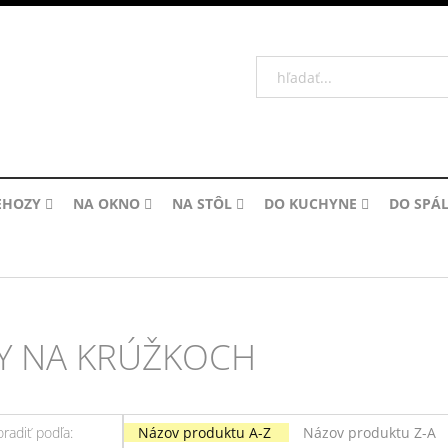
EHOZY
NA OKNO
NA STÔL
DO KUCHYNE
DO SPÁ
Y NA KRÚŽKOCH
oradiť podľa:
Názov produktu A-Z
Názov produktu Z-A