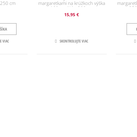
*250 cm
margaretkami na krúžkoch výška
margaret
160 cm šírka 300 cm
250
15,95 €
ŠÍKA
E VIAC
SKONTROLUJTE VIAC