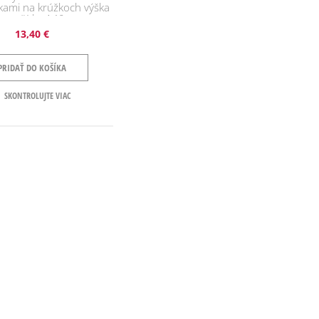
kami na krúžkoch výška
 cm šírka 140 cm
13,40 €
PRIDAŤ DO KOŠÍKA
SKONTROLUJTE VIAC