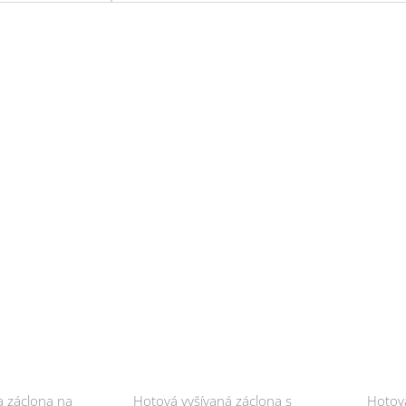
 záclona na
Hotová vyšívaná záclona s
Hotová