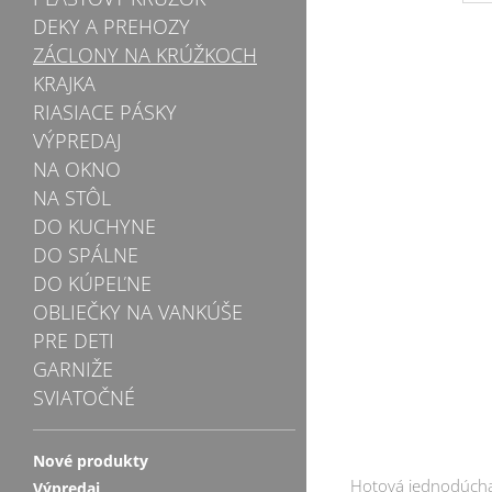
DEKY A PREHOZY
ZÁCLONY NA KRÚŽKOCH
KRAJKA
RIASIACE PÁSKY
VÝPREDAJ
NA OKNO
NA STÔL
DO KUCHYNE
DO SPÁLNE
DO KÚPEĽNE
OBLIEČKY NA VANKÚŠE
PRE DETI
GARNIŽE
SVIATOČNÉ
Nové produkty
Hotová jednodúcha
Výpredaj