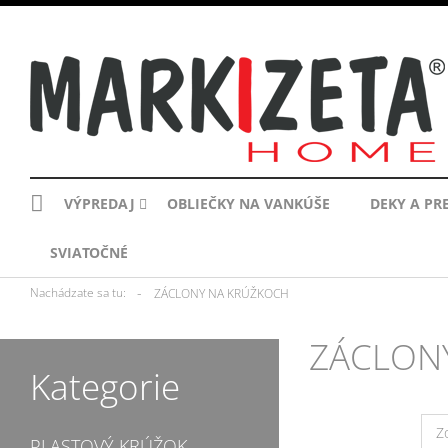
VÝPREDAJ
OBLIEČKY NA VANKÚŠE
DEKY A PR
SVIATOČNÉ
»
Nachádzate sa tu:
ZÁCLONY NA KRÚŽKOCH
ZÁCLON
Kategorie
Z
PLASTOVÝ KRÚŽOK