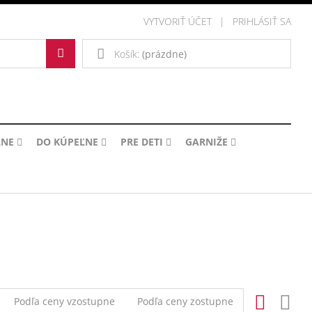
VYTVORIŤ ÚČET
PRIHLÁSIŤ SA
Košík:
(prázdne)
LNE
DO KÚPEĽNE
PRE DETI
GARNIŽE
Podľa ceny vzostupne
Podľa ceny zostupne