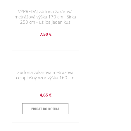
VÝPREDAJ záclona žakárová
metrážová výška 170 cm - šírka
250 cm - už iba jeden kus
7,50 €
Záclona žakárová metrážová
celoplošný vzor výška 160 cm
4,65 €
PRIDAŤ DO KOŠÍKA