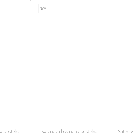
á posteľná
Saténová bavlnená posteľná
Saténo