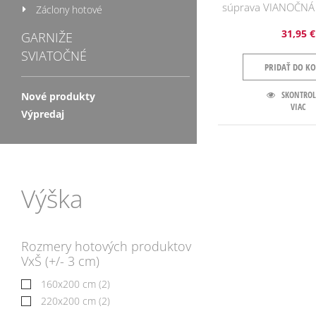
súprava VIANOČN
Záclony hotové
31,95 €
GARNIŽE
SVIATOČNÉ
PRIDAŤ DO KO
SKONTROL
Nové produkty
VIAC
Výpredaj
Výška
Rozmery hotových produktov
VxŠ (+/- 3 cm)
160x200 cm
(2)
220x200 cm
(2)