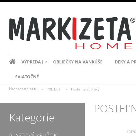
VÝPREDAJ
OBLIEČKY NA VANKÚŠE
DEKY A P
SVIATOČNÉ
»
»
Nachádzate sa tu:
PRE DETI
Posteľné súpravy
POSTEĽ
Kategorie
Zorad
PLASTOVÝ KRÚŽOK