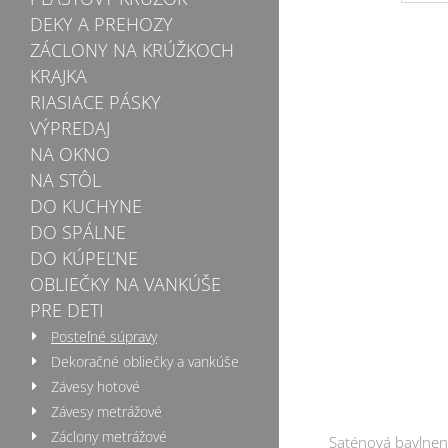
DEKY A PREHOZY
ZÁCLONY NA KRÚŽKOCH
KRAJKA
RIASIACE PÁSKY
VÝPREDAJ
NA OKNO
NA STÔL
DO KUCHYNE
DO SPÁLNE
DO KÚPEĽNE
OBLIEČKY NA VANKÚŠE
PRE DETI
Posteľné súpravy
Dekoračné obliečky a vankúše
Závesy hotové
Závesy metrážové
Záclony metrážové
Saténová bavlnen