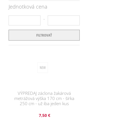
Jednotková cena
do
FILTROVAŤ
VÝPREDAJ záclona žakárová
metrážová výška 170 cm - šírka
250 cm - už iba jeden kus
7,50 €