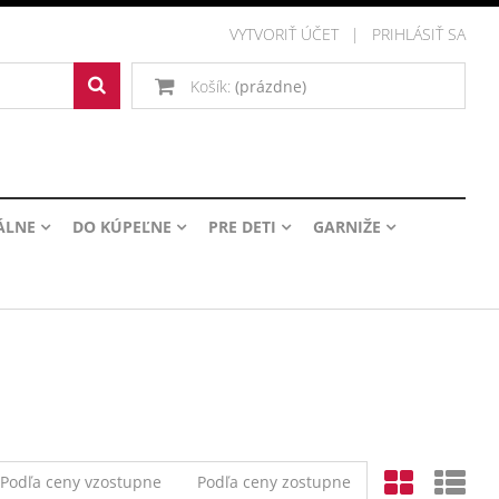
VYTVORIŤ ÚČET
PRIHLÁSIŤ SA
Košík:
(prázdne)
ÁLNE
DO KÚPEĽNE
PRE DETI
GARNIŽE
Podľa ceny vzostupne
Podľa ceny zostupne