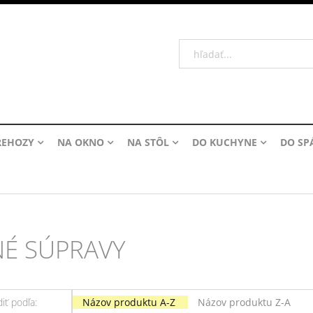
REHOZY
NA OKNO
NA STÔL
DO KUCHYNE
DO SP
NÉ SÚPRAVY
iť podľa:
Názov produktu A-Z
Názov produktu Z-A