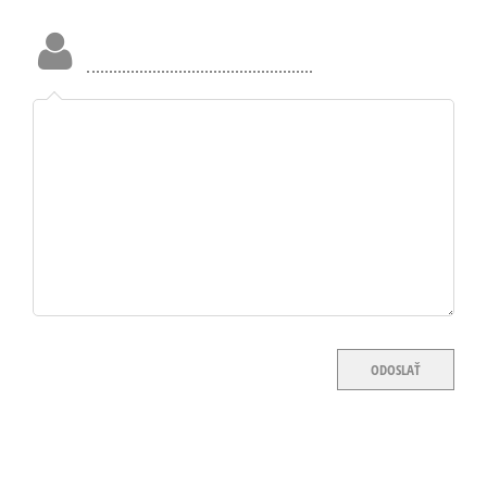
Meno
a
priezvisko:
ODOSLAŤ