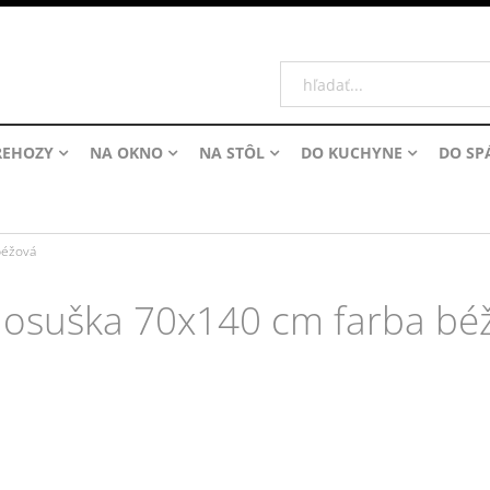
REHOZY
NA OKNO
NA STÔL
DO KUCHYNE
DO SP
béžová
 osuška 70x140 cm farba bé