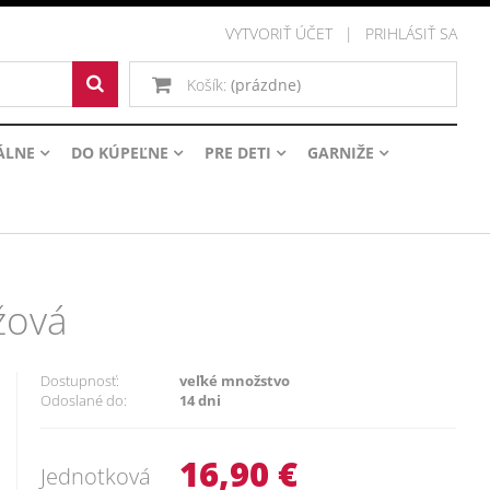
VYTVORIŤ ÚČET
PRIHLÁSIŤ SA
Košík:
(prázdne)
ÁLNE
DO KÚPEĽNE
PRE DETI
GARNIŽE
žová
Dostupnosť:
veľké množstvo
Odoslané do:
14 dni
16,90 €
Jednotková