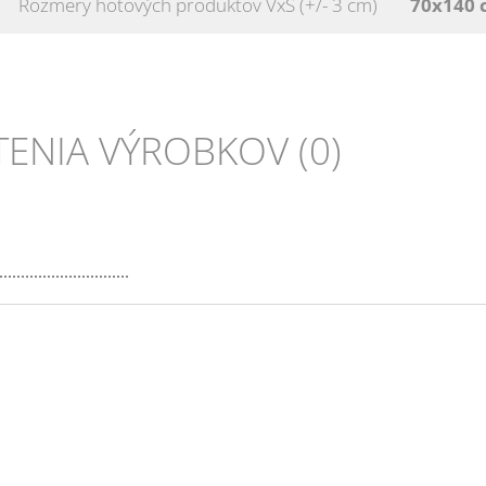
Rozmery hotových produktov VxŠ (+/- 3 cm)
70x140
NIA VÝROBKOV (0)
ko: