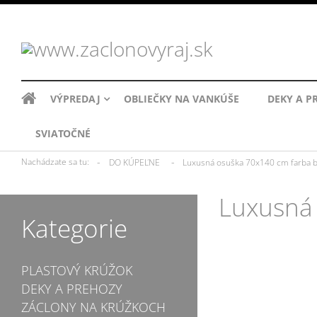
VÝPREDAJ
OBLIEČKY NA VANKÚŠE
DEKY A P
SVIATOČNÉ
»
»
Nachádzate sa tu:
DO KÚPEĽNE
Luxusná osuška 70x140 cm farba 
Luxusná
Kategorie
PLASTOVÝ KRÚŽOK
DEKY A PREHOZY
ZÁCLONY NA KRÚŽKOCH