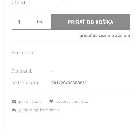
cena:
PRIDAŤ DO KOŠÍKA
ks.
pridať do zoznamu želaní
Hodnotenie:
Dodávateľ:
-
Kód produktu:
001/26/025888/1
položiť otázku
odporučiť priateľovi
pridať svoje hodnotenie