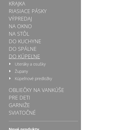
KRAJKA
RIASIACE PÁSKY
VÝPREDAJ
NA OKNO
NA STÔL
DO KUCHYNE
DO SPÁLNE
DO KÚPEĽNE
Uteráky a osušky
Župany
Kúpeľnové predložky
OBLIEČKY NA VANKÚŠE
PRE DETI
GARNIŽE
SVIATOČNÉ
Nové produkty