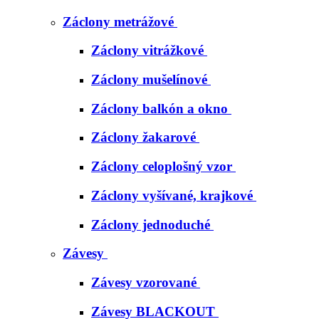
Záclony metrážové
Záclony vitrážkové
Záclony mušelínové
Záclony balkón a okno
Záclony žakarové
Záclony celoplošný vzor
Záclony vyšívané, krajkové
Záclony jednoduché
Závesy
Závesy vzorované
Závesy BLACKOUT