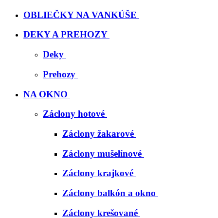
OBLIEČKY NA VANKÚŠE
DEKY A PREHOZY
Deky
Prehozy
NA OKNO
Záclony hotové
Záclony žakarové
Záclony mušelínové
Záclony krajkové
Záclony balkón a okno
Záclony krešované