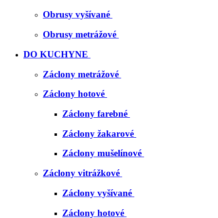
Obrusy vyšívané
Obrusy metrážové
DO KUCHYNE
Záclony metrážové
Záclony hotové
Záclony farebné
Záclony žakarové
Záclony mušelínové
Záclony vitrážkové
Záclony vyšívané
Záclony hotové