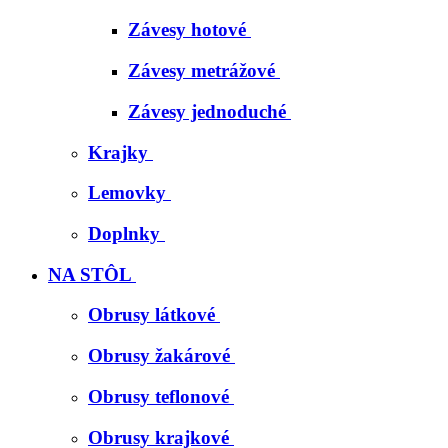
Závesy hotové
Závesy metrážové
Závesy jednoduché
Krajky
Lemovky
Doplnky
NA STÔL
Obrusy látkové
Obrusy žakárové
Obrusy teflonové
Obrusy krajkové