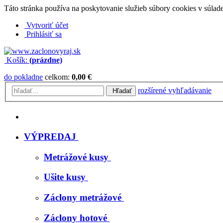
Táto stránka používa na poskytovanie služieb súbory cookies v súlad
Vytvoriť účet
Prihlásiť sa
Košík:
(prázdne)
do pokladne
celkom:
0,00 €
rozšírené vyhľadávanie
Hľadať
VÝPREDAJ
Metrážové kusy
Ušite kusy
Záclony metrážové
Záclony hotové