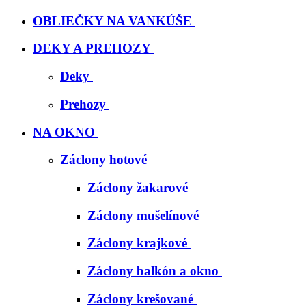
OBLIEČKY NA VANKÚŠE
DEKY A PREHOZY
Deky
Prehozy
NA OKNO
Záclony hotové
Záclony žakarové
Záclony mušelínové
Záclony krajkové
Záclony balkón a okno
Záclony krešované