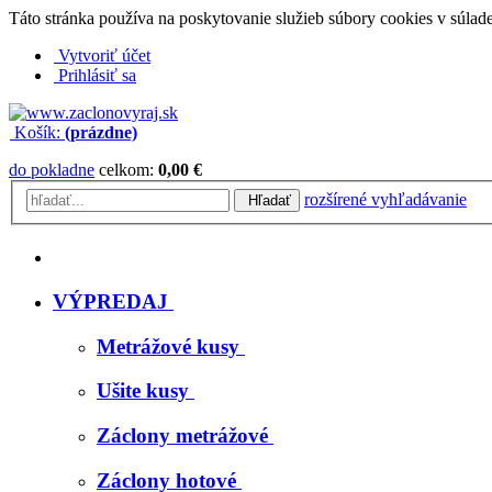
Táto stránka používa na poskytovanie služieb súbory cookies v súlad
Vytvoriť účet
Prihlásiť sa
Košík:
(prázdne)
do pokladne
celkom:
0,00 €
rozšírené vyhľadávanie
Hľadať
VÝPREDAJ
Metrážové kusy
Ušite kusy
Záclony metrážové
Záclony hotové