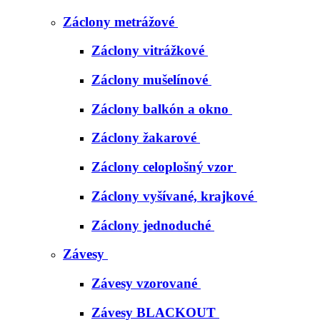
Záclony metrážové
Záclony vitrážkové
Záclony mušelínové
Záclony balkón a okno
Záclony žakarové
Záclony celoplošný vzor
Záclony vyšívané, krajkové
Záclony jednoduché
Závesy
Závesy vzorované
Závesy BLACKOUT