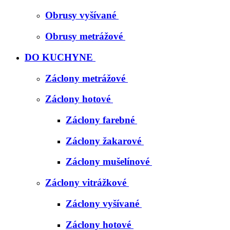
Obrusy vyšívané
Obrusy metrážové
DO KUCHYNE
Záclony metrážové
Záclony hotové
Záclony farebné
Záclony žakarové
Záclony mušelínové
Záclony vitrážkové
Záclony vyšívané
Záclony hotové