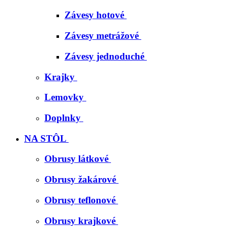
Závesy hotové
Závesy metrážové
Závesy jednoduché
Krajky
Lemovky
Doplnky
NA STÔL
Obrusy látkové
Obrusy žakárové
Obrusy teflonové
Obrusy krajkové