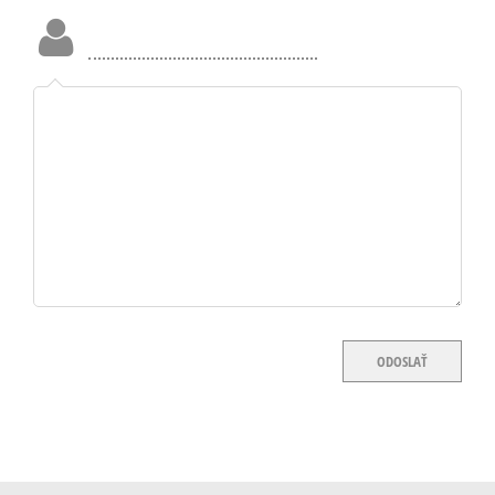
Meno
a
priezvisko:
ODOSLAŤ