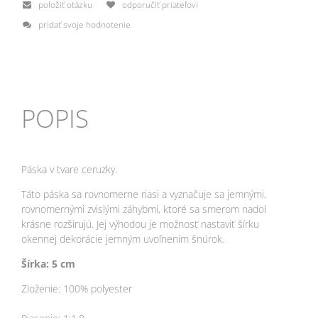
položiť otázku
odporučiť priateľovi
pridať svoje hodnotenie
POPIS
Páska v tvare ceruzky.
Táto páska sa rovnomerne riasi a vyznačuje sa jemnými,
rovnomernými zvislými záhybmi, ktoré sa smerom nadol
krásne rozširujú.
Jej výhodou je možnosť nastaviť šírku
okennej dekorácie jemným uvoľnením šnúrok.
Šírka: 5 cm
Zloženie: 100% polyester